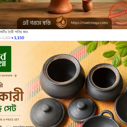
মাটির তৈরী পানির জার
৳
1,150
৳
1,300