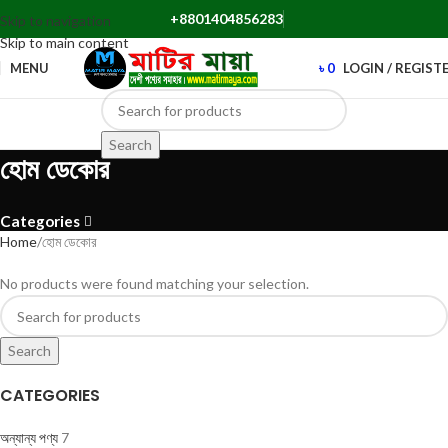
+8801404856283
Skip to navigation
Skip to main content
MENU
৳
0
LOGIN / REGIST
Search
হোম ডেকোর
Categories
Home
হোম ডেকোর
No products were found matching your selection.
Search
CATEGORIES
অন্যান্য পণ্য
7