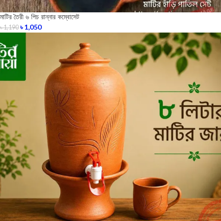
মাটির তৈরী ৬ পিচ রান্নার কম্বোসেট
৳
1,050
৳
1,190