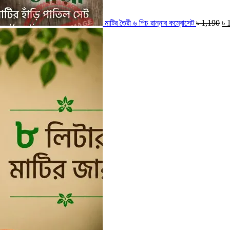
মাটির তৈরী ৬ পিচ রান্নার কম্বোসেট
৳
1,190
৳
Original
Curre
price
price
was:
is:
৳ 1,400.
৳ 1,25