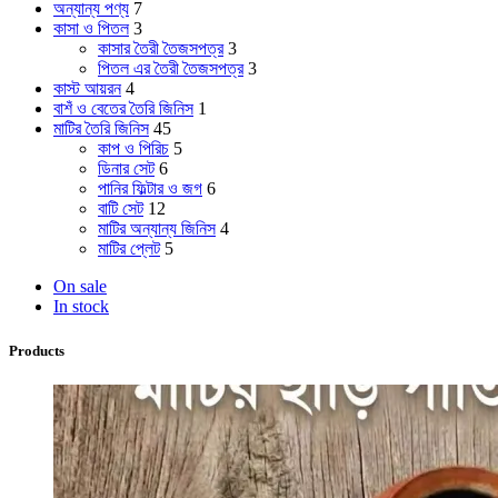
অন্যান্য পণ্য
7
কাসা ও পিতল
3
কাসার তৈরী তৈজসপত্র
3
পিতল এর তৈরী তৈজসপত্র
3
কাস্ট আয়রন
4
বাশঁ ও বেতের তৈরি জিনিস
1
মাটির তৈরি জিনিস
45
কাপ ও পিরিচ
5
ডিনার সেট
6
পানির ফিল্টার ও জগ
6
বাটি সেট
12
মাটির অন্যান্য জিনিস
4
মাটির প্লেট
5
On sale
In stock
Products