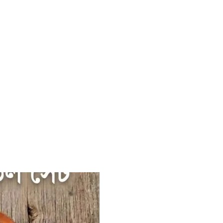
Or
pr
wa
৳ 