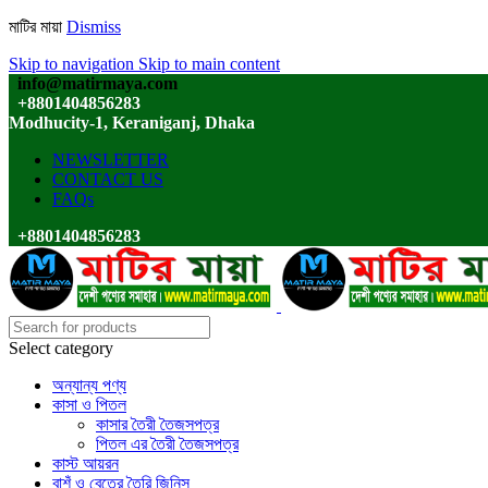
মাটির মায়া
Dismiss
Skip to navigation
Skip to main content
info@matirmaya.com
+8801404856283
Modhucity-1, Keraniganj, Dhaka
NEWSLETTER
CONTACT US
FAQs
+8801404856283
Select category
অন্যান্য পণ্য
কাসা ও পিতল
কাসার তৈরী তৈজসপত্র
পিতল এর তৈরী তৈজসপত্র
কাস্ট আয়রন
বাশঁ ও বেতের তৈরি জিনিস