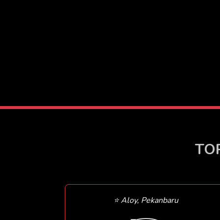
TO
⭐ Aloy, Pekanbaru