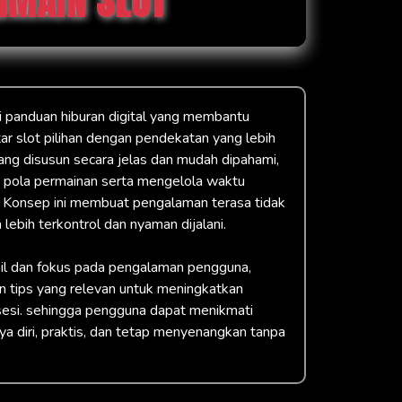
RMAIN SLOT
i panduan hiburan digital yang membantu
 slot pilihan dengan pendekatan yang lebih
yang disusun secara jelas dan mudah dipahami,
 pola permainan serta mengelola waktu
k. Konsep ini membuat pengalaman terasa tidak
 lebih terkontrol dan nyaman dijalani.
il dan fokus pada pengalaman pengguna,
ips yang relevan untuk meningkatkan
esi. sehingga pengguna dapat menikmati
aya diri, praktis, dan tetap menyenangkan tanpa