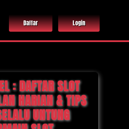
Daftar
Login
EL : DAFTAR SLOT
LAN HARIAN & TIPS
SELALU UNTUNG