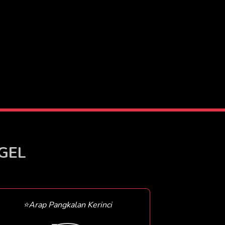
GEL
⭐️Arap Pangkalan Kerinci