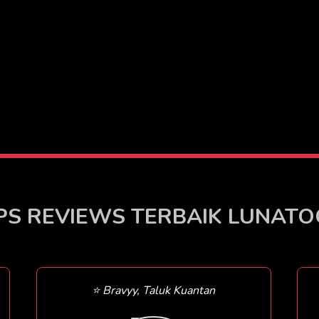
PS REVIEWS TERBAIK LUNATO
⭐️ Bravyy, Taluk Kuantan