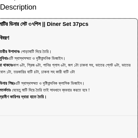
Description
মাটির ডিনার সেট ৩৭পিস || Diner Set 37pcs
বিবরণ
তৈরীর উপাদানঃ
পোড়ামাটি দিয়ে তৈরি।
সুবিধাঃ
এটি স্বাস্থসম্মত ও দৃষ্টিনান্দনিক ডিজাইন।
যা থাকবেঃ
কাপ ৬টা, প্রিজ ৬টা, পানির গ্লাস ৬টা, জগ ১টা ঢাকনা সহ, ভাতের প্লেট ৬টা, ভাতের
বোল ১টা, তরকারির বাটি ৪টা, ঢাকনা সহ কারী বাটি ৩টা
ডিনার পিছঃ
এটি স্বাস্থসম্মত ও দৃষ্টিনান্দনিক ক্লাসিক ডিজাইন।
সতর্কতাঃ
যেহেতু মাটি দিয়ে তৈরি তাই সাবধানে ব্যবহার করতে হবে !
গ্রামীণ কারিগর দ্বারা হাতে তৈরি।