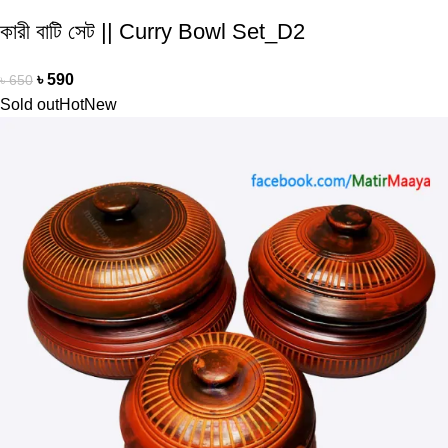
কারী বাটি সেট || Curry Bowl Set_D2
৳
590
৳
650
Sold out
Hot
New