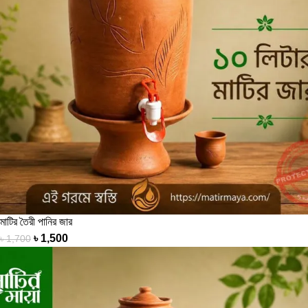
মাটির তৈরী পানির জার
৳
1,500
৳
1,700