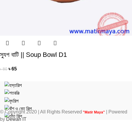
স্যুপ বাটি || Soup Bowl D1
৳
65
৳
80
© Copyright 2020 | All Rights Reserved
| Powered
"Matir Maya"
by
Dewan IT