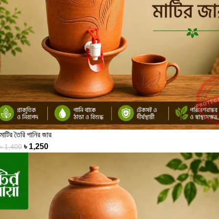
মাটির তৈরি পানির জার
৳
1,250
৳
1,400