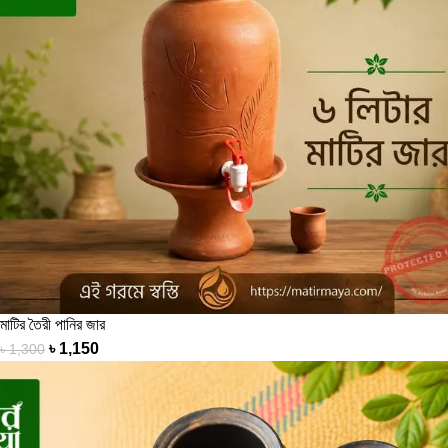
মাটির তৈরী পানির জার
৳
1,150
৳
1,300