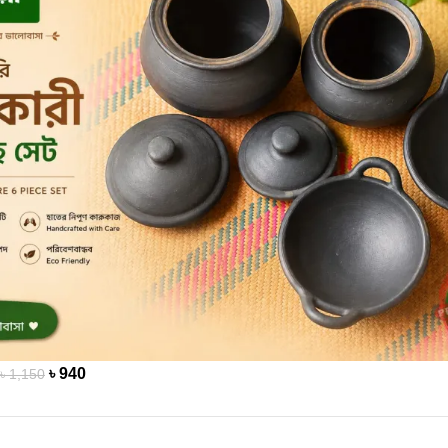
৳
940
৳
1,150