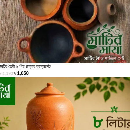
মাটির তৈরী ৬ পিচ রান্নার কম্বোসেট
৳
1,050
৳
1,190