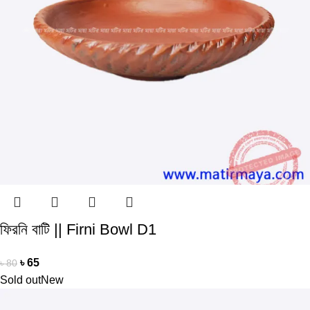
ফিরনি বাটি || Firni Bowl D1
৳
65
৳
80
Sold out
New