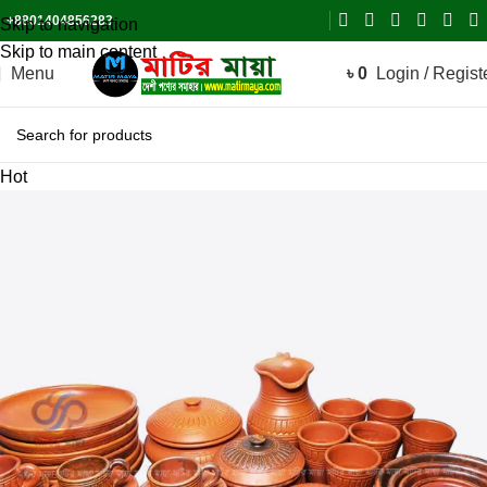
+8801404856283
Skip to navigation
Skip to main content
Menu
৳
0
Login / Regist
Hot