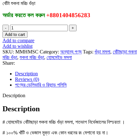
বোঁটা শুকনা মরিচ গুঁড়া
অর্ডার করতে কল করুন
+8801404856283
বোঁটাছাড়া
শুকনা
Add to cart
মরিচ
Add to compare
গুঁড়া
Add to wishlist
||
SKU:
MMHMSC
Category:
অন্যান্য পণ্য
Tags:
গুঁড়া মসলা
,
বোঁটাছাড়া শুকনা
Matirmaya
মরিচ গুঁড়া
,
শুকনা মরিচ গুঁড়া
,
হোমমেইড মসলা
Chilli
Share:
Powder
quantity
Description
Reviews (0)
পণ্যের ডেলিভারি ও রিফান্ড পলিসি
Description
Description
# হোমমেইড বোঁটাছাড়া শুকনা মরিচ গুঁড়া
মসলা,
শতভাগ নির্ভেজালের নিষ্চয়তা
।
#
১০০% খাঁটি ও ভেজাল মুক্ত এবং কোন ধরনের রং মেশানো হয় না
।