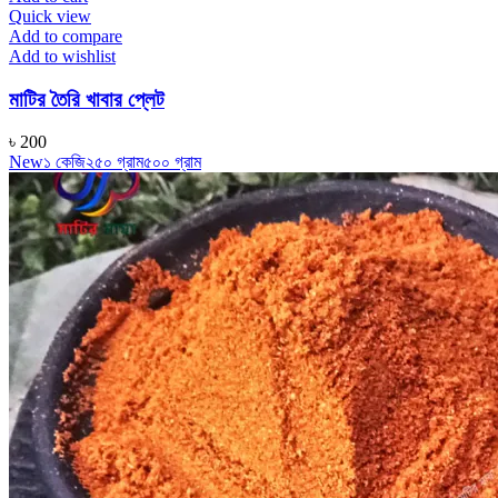
Quick view
Add to compare
Add to wishlist
মাটির তৈরি খাবার প্লেট
৳
200
New
১ কেজি
২৫০ গ্রাম
৫০০ গ্রাম