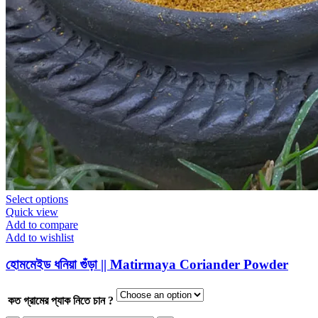
This
Select options
product
Quick view
has
Add to compare
multiple
Add to wishlist
variants.
The
হোমমেইড ধনিয়া গুঁড়া || Matirmaya Coriander Powder
options
may
be
কত গ্রামের প্যাক নিতে চান ?
chosen