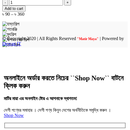
হোমমেইড
on
ধনিয়া
the
Add to cart
গুঁড়া
product
Price
৳
90
–
৳
360
||
page
range:
Matirmaya
৳ 90
Coriander
through
Powder
৳ 360
quantity
© Copyright 2020 | All Rights Reserved
| Powered by
"Matir Maya"
Dewan IT
অনলাইনে অর্ডার করতে নিচের ``Shop Now`` বাটনে
ক্লিক করুন
মাটির মায়া এর অনলাইন ষ্টোর এ আপনাকে স্বাগতম!
দেশী পণ্যের সমাহার । দেশী পণ্য কিনুন দেশের অর্থনীতিকে সমৃদ্ধি করুন ।
Shop Now