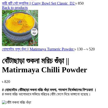
কারী বাটি সেট ক্লাসিক || Curry Bowl Set Classic_D2
৳
850
Back to products
Price
হোমমেইড হলুদ গুঁড়া || Matirmaya Turmeric Powder
৳
130
–
৳
520
range:
৳ 130
বোঁটাছাড়া শুকনা মরিচ গুঁড়া ||
through
৳ 520
Matirmaya Chilli Powder
৳
820
# হোমমেইড বোঁটাছাড়া শুকনা মরিচ গুঁড়া
মসলা,
শতভাগ নির্ভেজালের নিষ্চয়তা
।
# শুকনা মরিচ ভালোভাবে শুকিয়ে মরিচের বোঁটা ফেলে দিয়ে ভাঙ্গানো হয়েছে।