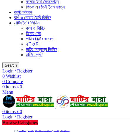
কাসার তৈরী তৈজসপত্র
পিতল এর তৈরী তৈজসপত্র
কাস্ট আয়রন
বাশঁ ও বেতের তৈরি জিনিস
মাটির তৈরি জিনিস
কাপ ও পিরিচ
ডিনার সেট
পানির ফিল্টার ও জগ
বাটি সেট
মাটির অন্যান্য জিনিস
মাটির প্লেট
Search
Login / Register
0
Wishlist
0
Compare
0
items
৳
0
Menu
0
items
৳
0
Login / Register
Browse Categories