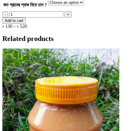
be
কত গ্রামের প্যাক নিতে চান ?
chosen
হোমমেইড
on
হলুদ
the
Add to cart
গুঁড়া
product
Price
৳
130
–
৳
520
||
page
range:
Matirmaya
৳ 130
Related products
Turmeric
through
Powder
৳ 520
quantity