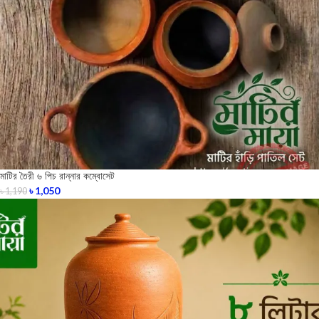
মাটির তৈরী ৬ পিচ রান্নার কম্বোসেট
৳
1,050
৳
1,190