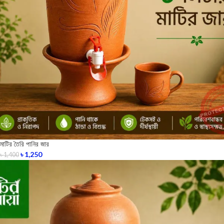
মাটির তৈরি পানির জার
৳
1,250
৳
1,400