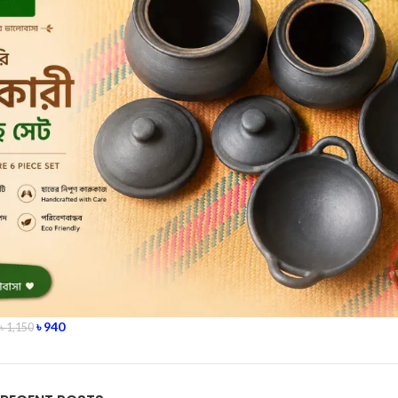
৳
940
৳
1,150