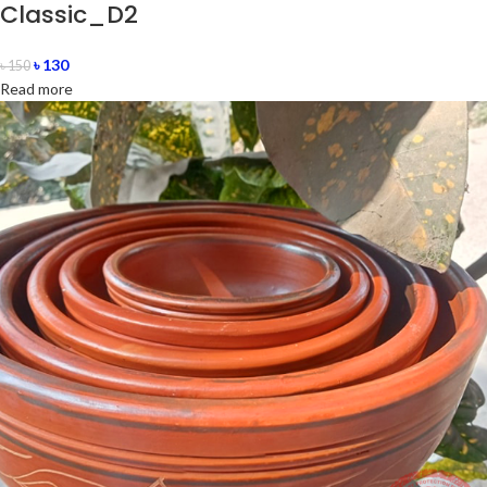
Classic_D2
৳
130
৳
150
Read more