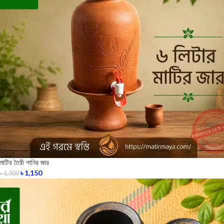
মাটির তৈরী পানির জার
৳
1,150
৳
1,300