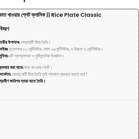
ভাত খাওয়ার প্লেট ক্লাসিক || Rice Plate Classic
বিবরণ
তৈরীর উপাদানঃ
পোড়ামাটি দিয়ে তৈরি।
সাইজঃ
বৃত্তাকার ৮১ সেন্টিমিটার, ব্যাস ২৬সেন্টিমিটার, ও উচ্চতা ৪ সেন্টিমিটার।
সুবিধাঃ
এটি স্বাস্থসম্মত ও দৃষ্টিনান্দনিক ডিজাইন।
ব্যবহার করা যাবেঃ
ভাত খাওয়ার প্লেট।
সতর্কতাঃ
যেহেতু মাটি দিয়ে তৈরি তাই সাবধানে ব্যবহার করতে হবে !
গ্রামীণ কারিগর দ্বারা হাতে তৈরি।