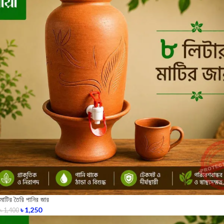
মাটির তৈরি পানির জার
৳
1,250
৳
1,400