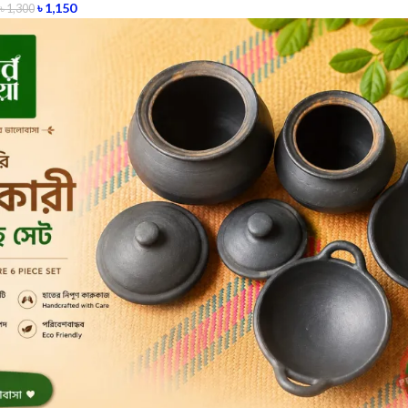
৳
1,150
৳
1,300