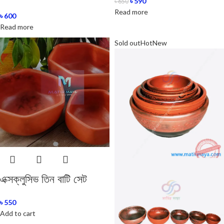
৳
590
৳
650
Read more
৳
600
Read more
Sold out
Hot
New
এক্সক্লুসিভ তিন বাটি সেট
৳
550
Add to cart