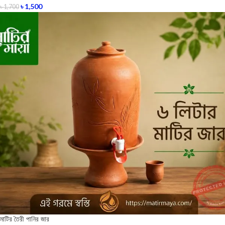
৳
1,500
৳
1,700
মাটির তৈরী পানির জার