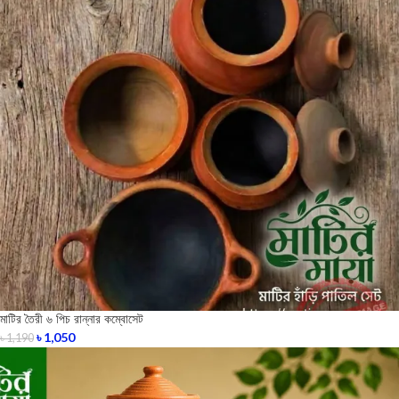
মাটির তৈরী ৬ পিচ রান্নার কম্বোসেট
৳
1,050
৳
1,190