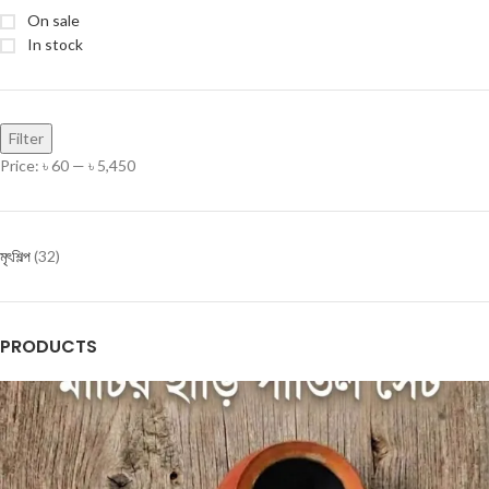
On sale
In stock
Filter
Price:
৳ 60
—
৳ 5,450
মৃৎশিল্প
(32)
PRODUCTS