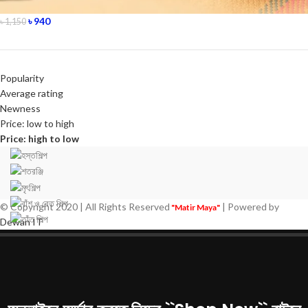
৳
940
৳
1,150
Popularity
Average rating
Newness
Price: low to high
Price: high to low
© Copyright 2020 | All Rights Reserved
| Powered by
"Matir Maya"
Dewan IT