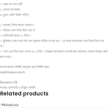
৭. চামচ সহ লবণ বাটি
৮. ঢাকনা সহ বৈয়াম
৯. সুন্দর একটা সার্ভিং পাতিল
✅রেগুলার ইউজ করতে পারবেন।
✅অগ্রিম কোন টাকা দিতে হবে না
✅ডেলিভারি মাত্র ৮০ টাকা।
✅কুরিয়ারে কোন পণ্য নস্ট হলে পুনরায় পাঠিয়ে দেওয়া হবে। এর জন্য আপনাদের কোন টাকা দিতে হবে
না।
✅ শপে এসে নিলে ছাড় পাবেন ৪০০ টাকা। ইনবক্সে আগেরদিন কনফার্ম করে আসবেন, তাহলে আমরা রেডি
করে রাখব।
✳️দাম জানতে ভিজিট অনুগ্রহ করে ভিজিট করুন
matirmaya.com✳️
Reviews (0)
পণ্যের ডেলিভারি ও রিফান্ড পলিসি
Related products
-9%
Sold out