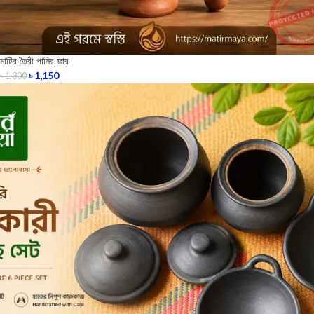
মাটির তৈরী পানির জার
৳
1,150
৳
1,300