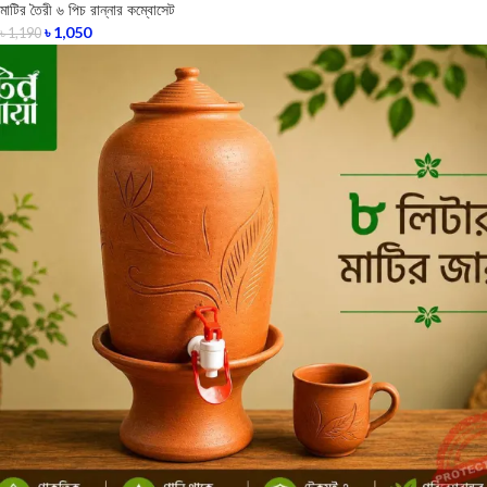
মাটির তৈরী ৬ পিচ রান্নার কম্বোসেট
৳
1,050
৳
1,190